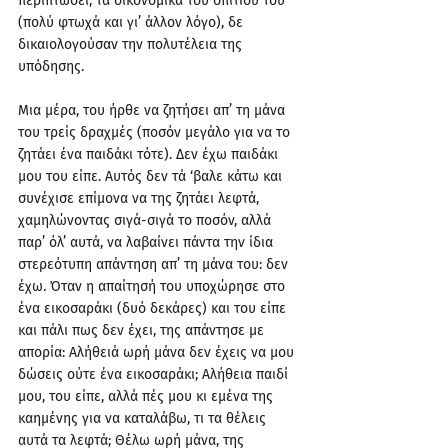
περιπτώσει, τα οικονομικά του σπιτιού του 
(πολύ φτωχά και γι’ άλλον λόγο), δε 
δικαιολογούσαν την πολυτέλεια της 
υπόδησης.
Μια μέρα, του ήρθε να ζητήσει απ’ τη μάνα 
του τρείς δραχμές (ποσόν μεγάλο για να το 
ζητάει ένα παιδάκι τότε). Δεν έχω παιδάκι 
μου του είπε. Αυτός δεν τά ‘βαλε κάτω και 
συνέχισε επίμονα να της ζητάει λεφτά, 
χαμηλώνοντας σιγά-σιγά το ποσόν, αλλά 
παρ’ όλ’ αυτά, να λαβαίνει πάντα την ίδια 
στερεότυπη απάντηση απ’ τη μάνα του: δεν 
έχω. Όταν η απαίτησή του υποχώρησε στο 
ένα εικοσαράκι (δυό δεκάρες) και του είπε 
και πάλι πως δεν έχει, της απάντησε με 
απορία: Αλήθειά ωρή μάνα δεν έχεις να μου 
δώσεις ούτε ένα εικοσαράκι; Αλήθεια παιδί 
μου, του είπε, αλλά πές μου κι εμένα της 
καημένης για να καταλάβω, τι τα θέλεις 
αυτά τα λεφτά; Θέλω ωρή μάνα, της 