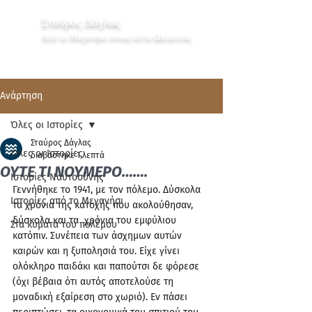
Σταύρος Δάγλας
Από το Μεγανήσι στους πέντε Ωκεανούς
Ανάρτηση
Όλες οι Ιστορίες
Σταύρος Δάγλας
Όλες οι Ιστορίες
διαβάστηκε 1 λεπτά
ΟΥΤΕ ΤΙ ΝΟΥΜΕΡΟ…….
Ιστορίες Ναυτοσύνης
Γεννήθηκε το 1941, με τον πόλεμο. Δύσκολα 
Ιστορίες από το Μεγανήσι
τα χρόνια της κατοχής που ακολούθησαν,  
δύσκολα και τα  χρόνια του εμφύλιου 
Στα κύματα του πολέμου
κατόπιν. Συνέπεια των άσχημων αυτών 
καιρών και η ξυπολησιά του. Είχε γίνει 
ολόκληρο παιδάκι και παπούτσι δε φόρεσε 
(όχι βέβαια ότι αυτός αποτελούσε τη 
μοναδική εξαίρεση στο χωριό). Εν πάσει 